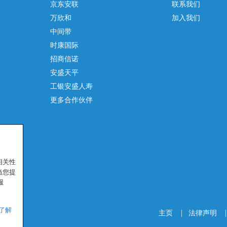
京东安联
联系我们
万欣和
加入我们
中间带
时康国际
招商信诺
安盛天平
工银安盛人寿
更多合作伙伴
ed.
相关性
当您提
服
了解
主页
|
法律声明