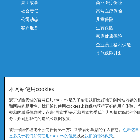
集团故事
商业医疗保险
社会责任
高端医疗保险
公司动态
儿童保险
客户服务
生育保险
家庭健康保险
企业员工福利保险
其他保险计划
本网站使用cookies
关注我们
Copyright © 2006-2026 寰宇保险代理（上海）有限公司, All rights reserv
寰宇保险代理的官网使用cookies是为了帮助我们更好地了解网站内容的
和网站的易用性。我们通过使用cookies来确保您获得更好的用户体验。
沪ICP备13046298号-3
交您的联系信息时，点击“同意”即表示您同意接受我们为您提供保险咨询
沪公网安备31010602007746
务，并同意我们的隐私和数据政策。
寰宇保险代理绝不会向任何第三方出售或者分享您的个人信息。
点击这里
更多关于我们如何使用cookies的信息
以及
我们的隐私政策
。