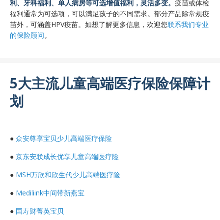
利、牙科福利、单人病房等可选增值福利，灵活多变。
疫苗或体检
福利通常为可选项，可以满足孩子的不同需求。部分产品除常规疫
苗外，可涵盖HPV疫苗。如想了解更多信息，欢迎您
联系我们专业
的保险顾问
。
5大主流儿童高端医疗保险保障计
划
●
众安尊享宝贝少儿高端医疗保险
●
京东安联成长优享儿童高端医疗险
●
MSH万欣和欣生代少儿高端医疗险
●
Mediliink中间带新燕宝
●
国寿财菁英宝贝