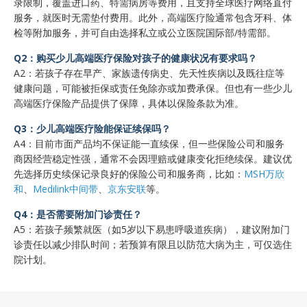
录限制，覆盖进口药、特需病房等费用，且支持全球医疗网络直付
服务，就医时无需垫付费用‌。此外，高端医疗险通常包含牙科、体
检等附加服务，并可自由选择私立或公立医院国际部/特需部‌。
‌Q2：购买少儿高端医疗保险对孩子的健康状况有要求吗？‌
‌A2：若孩子存在早产、家族遗传病史、先天性疾病以及既往症等
健康问题，可能被拒保或责任免除亦或加费‌承保。但也有一些少儿
高端医疗保险产品提供了保障，具体以保险条款为准。
‌Q3：少儿高端医疗险能保证续保吗？‌
‌A4‌：目前市面产品均不保证能一直续保，但一些保险公司和服务
商因经营稳定性强，通常不会因理赔或健康变化拒绝续保‌。建议优
先选择历史续保记录良好的保险公司‌和服务商，比如：
MSH万欣
和
、
Medilink中间带
、
京东安联
等。
‌Q4：是否需要附加门诊责任？‌
‌A5‌：若孩子频繁就医（如5岁以下易患呼吸道疾病），建议附加门
诊责任以减少排队时间；若预算有限且以防范大病为主，可仅选住
院计划‌。