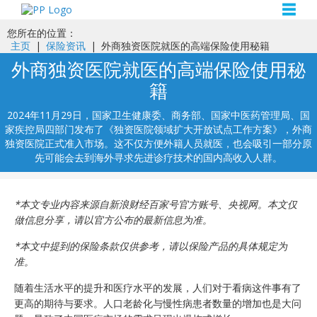
☰
您所在的位置：
主页
|
保险资讯
|
外商独资医院就医的高端保险使用秘籍
外商独资医院就医的高端保险使用秘
籍
2024年11月29日，国家卫生健康委、商务部、国家中医药管理局、国
家疾控局四部门发布了《独资医院领域扩大开放试点工作方案》，外商
独资医院正式准入市场。这不仅方便外籍人员就医，也会吸引一部分原
先可能会去到海外寻求先进诊疗技术的国内高收入人群。
*本文专业内容来源自新浪财经百家号官方账号、央视网。本文仅
做信息分享，请以官方公布的最新信息为准。
*本文中提到的保险条款仅供参考，请以保险产品的具体规定为
准。
随着生活水平的提升和医疗水平的发展，人们对于看病这件事有了
更高的期待与要求。人口老龄化与慢性病患者数量的增加也是大问