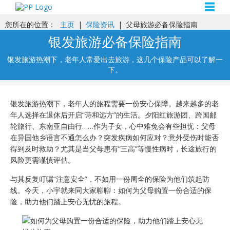
☰
您所在的位置：
主页
|
保险资讯
|
父母旅游必备保险指南
银发旅游必备保险指南
银发旅游热潮下，老年人常爱出去旅游，这几个保险产品可以了解一
下。
银发旅游热潮下，老年人的旅程需要一份安心保障。越来越多的老
年人选择在退休后开启“诗和远方”的生活。夕阳红旅游团、跨国邮
轮旅行、东南亚自由行……作为子女，心中难免会有些担忧：父母
在异国他乡语言不通怎么办？突发疾病如何应对？意外受伤时能否
得到及时救助？尤其是当父母患有“三高”等慢性病时，长途旅行的
风险更需谨慎评估。
与其反复叮嘱“注意安全”，不如用一份周全的保险为他们筑起防
线。今天，小宇就来同大家聊聊：如何为父母购置一份合适的保
险，助力他们踏上安心无忧的旅程。