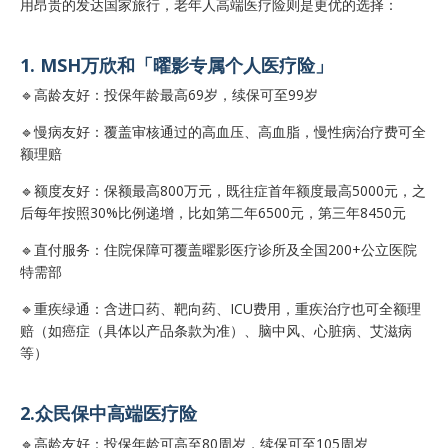
用昂贵的发达国家旅行，老年人高端医疗险则是更优的选择：
1. MSH万欣和「曜影专属个人医疗险」
🔹高龄友好：投保年龄最高69岁，续保可至99岁
🔹慢病友好：覆盖审核通过的高血压、高血脂，慢性病治疗费可全
额理赔
🔹额度友好：保额最高800万元，既往症首年额度最高5000元，之
后每年按照30%比例递增，比如第二年6500元，第三年8450元
🔹直付服务：住院保障可覆盖曜影医疗诊所及全国200+公立医院
特需部
🔹重疾绿通：含进口药、靶向药、ICU费用，重疾治疗也可全额理
赔（如癌症（具体以产品条款为准）、脑中风、心脏病、艾滋病
等）
2.众民保中高端医疗险
🔹高龄友好：投保年龄可高至80周岁，续保可至105周岁