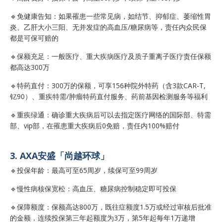
🔹免健康告知：如果罹患一些常见病，如结节、抑郁症、萎缩性胃
炎、乙肝大小三阳、无并发症的高血压/糖尿病等，责任内众民保
都是可保可赔的
🔹保额充足：一般医疗、重大疾病医疗及质子重离子医疗责任保额
都高达300万
🔹特药直付：300万的保额，可享156种院外特药（含3款CAR-T,
钇90）、重疾特需/肿瘤特药直付服务、药前基因检测服务等福利
🔹重疾绿通：确诊重大疾病后可以去指定医疗网络的国际部、特需
部、vip部，在罹患重大疾病后0免赔，责任内100%赔付
3. AXA安盛「尚越环球」
🔹投保年龄：最高可至65周岁，续保可至99周岁
🔹慢性病核保宽松：高血压、糖尿病控制稳定即可投保
🔹保障额度：保额高达800万，既往症额度1.5万或经过审核后批准
的金额，连续投保第三年起额度为3万，第5年起每年1万递增